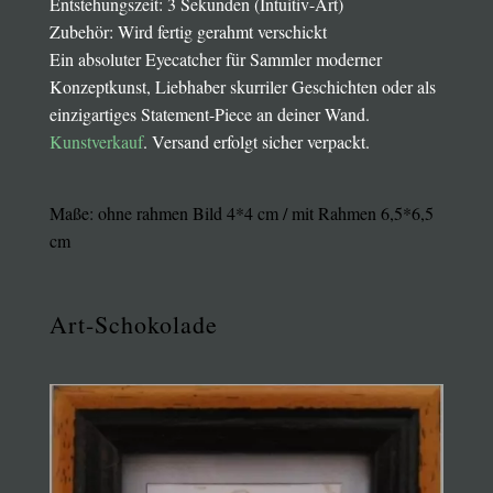
Entstehungszeit: 3 Sekunden (Intuitiv-Art)
Zubehör: Wird fertig gerahmt verschickt
Ein absoluter Eyecatcher für Sammler moderner
Konzeptkunst, Liebhaber skurriler Geschichten oder als
einzigartiges Statement-Piece an deiner Wand.
Kunstverkauf
. Versand erfolgt sicher verpackt.
Maße: ohne rahmen Bild 4*4 cm / mit Rahmen 6,5*6,5
cm
Art-Schokolade