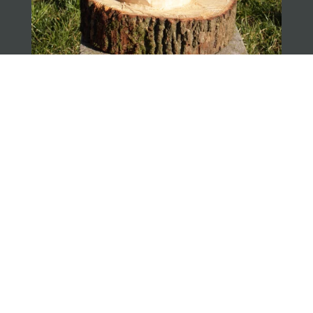
Glückspilz 450,-€ Bereits Verkauft
Kettensägen arbeit aus Lindenholz 70cm hoch 35*40
cm durchmesser
„Psst… Schon die kreative Schatzsuche bei den
Filmideen entdeckt?
“
Datenschutzerklärung
Biografie
Impressum
Kontakt