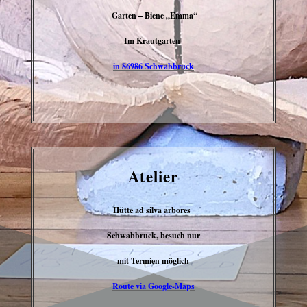
Garten – Biene „Emma“
Im Krautgarten
in 86986 Schwabbruck
Atelier
Hütte ad silva arbores
Schwabbruck, besuch nur
mit Termien möglich
Route via Google-Maps