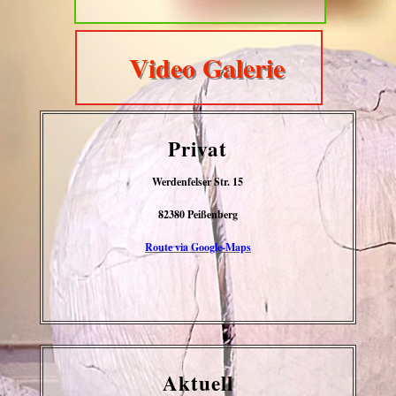
Video Galerie
Privat
Werdenfelser Str. 15
82380 Peißenberg
Route via Google-Maps
Aktuell